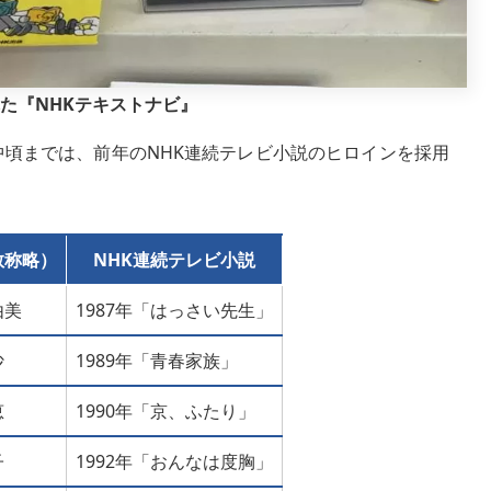
た『NHKテキストナビ』
の中頃までは、前年のNHK連続テレビ小説のヒロインを採用
敬称略）
NHK連続テレビ小説
由美
1987年「はっさい先生」
沙
1989年「青春家族」
恵
1990年「京、ふたり」
子
1992年「おんなは度胸」