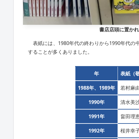
書店店頭に置かれ
表紙には、1980年代の終わりから1990年代
することが多くありました。
年
表紙（
1988年、1989年
若村麻
1990年
清水美
1991年
畠田理
1992年
桜井幸