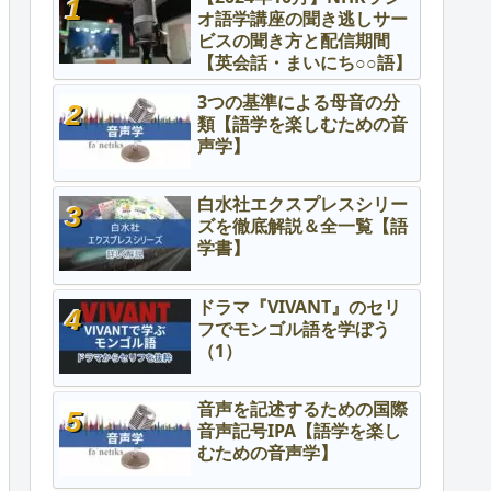
オ語学講座の聞き逃しサー
ビスの聞き方と配信期間
【英会話・まいにち○○語】
3つの基準による母音の分
類【語学を楽しむための音
声学】
白水社エクスプレスシリー
ズを徹底解説＆全一覧【語
学書】
ドラマ『VIVANT』のセリ
フでモンゴル語を学ぼう
（1）
音声を記述するための国際
音声記号IPA【語学を楽し
むための音声学】