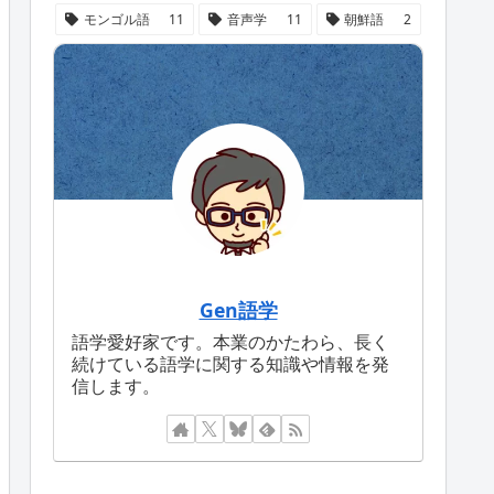
モンゴル語
11
音声学
11
朝鮮語
2
Gen語学
語学愛好家です。本業のかたわら、長く
続けている語学に関する知識や情報を発
信します。