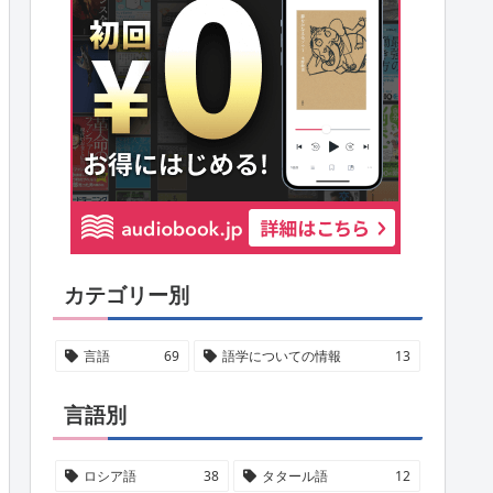
カテゴリー別
言語
69
語学についての情報
13
言語別
ロシア語
38
タタール語
12