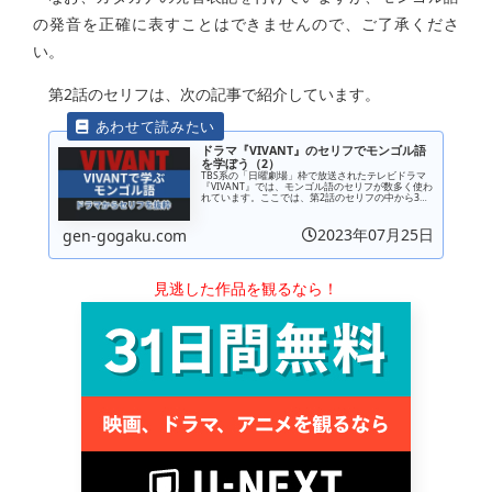
の発音を正確に表すことはできませんので、ご了承くださ
い。
第2話のセリフは、次の記事で紹介しています。
ドラマ『VIVANT』のセリフでモンゴル語
を学ぼう（2）
TBS系の「日曜劇場」枠で放送されたテレビドラマ
『VIVANT』では、モンゴル語のセリフが数多く使わ
れています。ここでは、第2話のセリフの中から3つ
を厳選して、モンゴル語を解説します。紹介するセ
リフは次の3つです。「その方は昨日、亡くなった...
2023年07月25日
gen-gogaku.com
見逃した作品を観るなら！