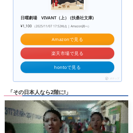
日曜劇場 VIVANT（上） (扶桑社文庫)
¥1,100
（2025/11/07 17:52時点 | Amazon調べ）
Amazonで見る
楽天市場で見る
hontoで見る
ポチップ
「その日本人なら2階に!」