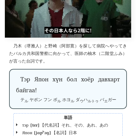
乃木（堺雅人）と野崎（阿部寛）を探して病院へやってき
たバルカ共和国警察に向かって、医師の柚木（二階堂ふみ）
が言った台詞です。
Тэр Япон хүн бол хоёр давхарт
байгаа!
テ
ヤポン フン ボ
ホヨ
ダ
ハ
バ
ガー
ル
ル
ル
ウ
ルトゥ
エ
単語
тэр
[ter]
【代名詞】それ、その、あれ、あの
Япон
[jɑpʰɔŋ]
【名詞】日本