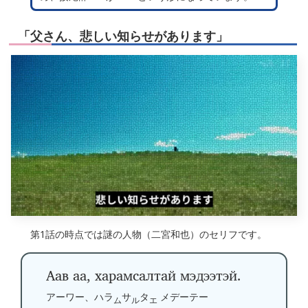
「父さん、悲しい知らせがあります」
第1話の時点では謎の人物（二宮和也）のセリフです。
Аав аа, харамсалтай мэдээтэй.
アーワー、ハラ
サ
タ
メデーテー
ム
ル
エ