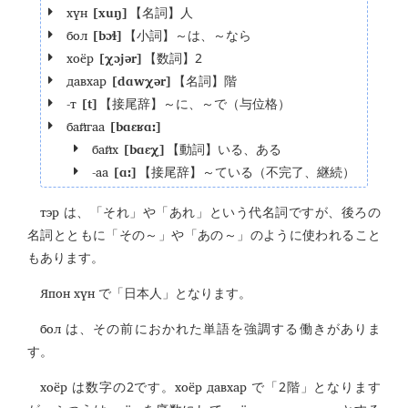
хүн
[xuŋ]
【名詞】人
бол
[bɔɬ]
【小詞】～は、～なら
хоёр
[χɔjər]
【数詞】2
давхар
[dɑwχər]
【名詞】階
-т
[t]
【接尾辞】～に、～で（与位格）
байгаа
[bɑɛʁɑː]
байх
[bɑɛχ]
【動詞】いる、ある
-аа
[ɑː]
【接尾辞】～ている（不完了、継続）
тэр
は、「それ」や「あれ」という代名詞ですが、後ろの
名詞とともに「その～」や「あの～」のように使われること
もあります。
Япон хүн
で「日本人」となります。
бол
は、その前におかれた単語を強調する働きがありま
す。
хоёр
хоёр давхар
は数字の2です。
で「2階」となります