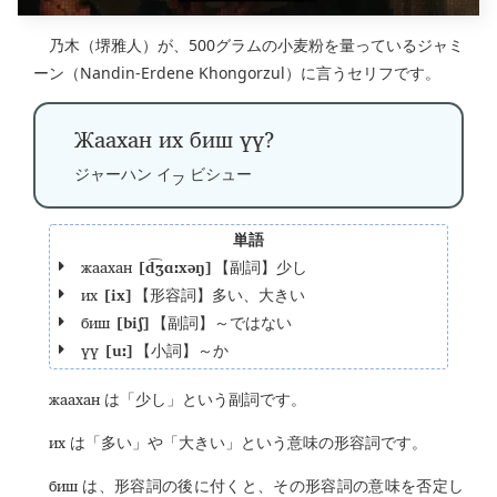
乃木（堺雅人）が、500グラムの小麦粉を量っているジャミ
ーン（Nandin-Erdene Khongorzul）に言うセリフです。
Жаахан их биш үү?
ジャーハン イ
ビシュー
フ
単語
жаахан
[d͡ʒɑːxəŋ]
【副詞】少し
их
[ix]
【形容詞】多い、大きい
биш
[biʃ]
【副詞】～ではない
үү
[uː]
【小詞】～か
жаахан
は「少し」という副詞です。
их
は「多い」や「大きい」という意味の形容詞です。
биш
は、形容詞の後に付くと、その形容詞の意味を否定し