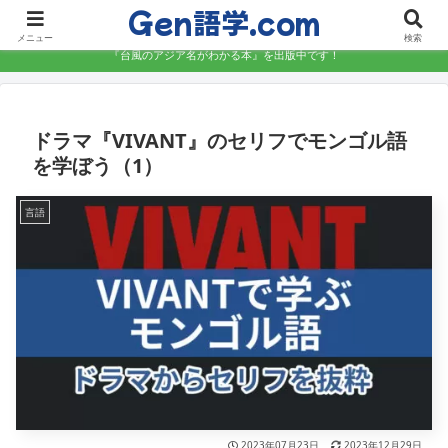
Gen語学.com
語学を楽しく、しっかりと学ぶ
メニュー
検索
『台風のアジア名がわかる本』を出版中です！
ドラマ『VIVANT』のセリフでモンゴル語
を学ぼう（1）
言語
2023年07月23日
2023年12月29日