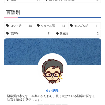
言語別
ロシア語
38
タタール語
12
モンゴル語
11
音声学
11
朝鮮語
2
Gen語学
語学愛好家です。本業のかたわら、長く続けている語学に関する
知識や情報を発信します。