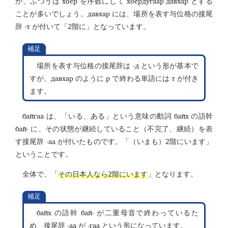
хоёр
хоёрдугаар давхар
が、ふつうは
を序数にして
とする
давхар
ことが多いでしょう。
には、場所を表す与位格の接尾
-т
辞
が付いて「2階に」となっています。
補足
-д
場所を表す与位格の接尾辞は
という形が基本で
давхар
р
т
すが、
のように
で終わる単語には
が付き
ます。
байгаа
байх
は、「いる、ある」という意味の動詞
の語幹
бай-
に、その状態が継続していること（不完了、継続）を表
-аа
す接尾辞
が付いたものです。「（いまも）2階にいます」
ということです。
全体で、「
その日本人なら2階にいます
」となります。
補足
байх
бай-
の語幹
が二重母音で終わっているた
-аа
-гаа
め、接尾辞
が
という形になっています。