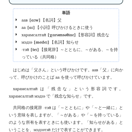
単語
аав
[ɑːw]
【名詞】父
аа
[ɑː]
【小詞】呼びかけるときに使う
харамсалтай
[χɑrəmsəɬtɑɛ]
【形容詞】残念な
мэдээ
[medeː]
【名詞】知らせ
-тэй
[teː]
【接尾辞】～とともに、～がある、～を持
っている（共同格）
аав
はじめは「父さん」という呼びかけです。
「父」に向か
аа
って、呼びかけのことば
を使って呼びかけています。
харамсалтай
は「残念な」という形容詞です。
харамсалтай мэдээ
で「残念な知らせ」です。
-тэй
共同格の接尾辞
は「～とともに」や「～と一緒に」と
いう意味を表しますが、「～がある」や「～を持っている」
のような所有を表すときにも使います。「知らせがある」と
мэдээтэй
いうことを、
だけで表すことができます。