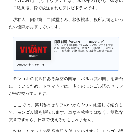
『VIVANT』（ヴィヴァン）は、2023年7月からTBS系の
「日曜劇場」枠で放送されたテレビドラマです。
堺雅人、阿部寛、二階堂ふみ、松坂桃李、役所広司といっ
た俳優陣が共演しています。
日曜劇場『VIVANT』｜TBSテレビ
TBSテレビ 日曜劇場『VIVANT』の公式サイトです。
毎週日曜よる9時放送。堺雅人、阿部寛、二階堂ふ
み、二宮和也、松坂桃李ほか超豪華俳優陣が再集
結！大ヒット作を手掛けてきた福澤克雄監督が送る
アドベンチャードラマ！
www.tbs.co.jp
モンゴルの北西にある架空の国家「バルカ共和国」を舞台
にしているため、ドラマ内では、多くのモンゴル語のセリフ
が飛び交っています。
ここでは、第1話のセリフの中から3つを厳選して紹介し
て、モンゴル語を解説します。単なる挨拶ではなく、簡単な
文章ですから、日常で使えるかもしれません。
なお、カタカナの発音表記を付けていますが、モンゴル語