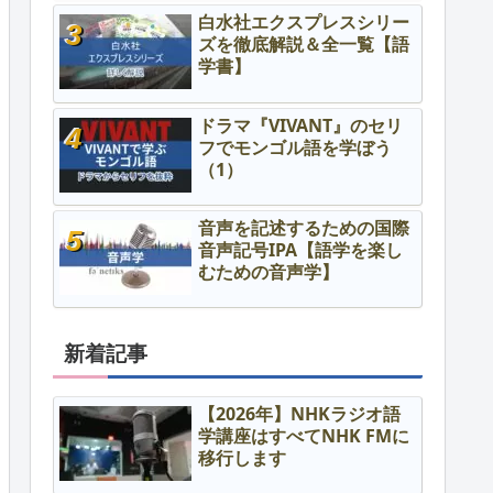
白水社エクスプレスシリー
ズを徹底解説＆全一覧【語
学書】
ドラマ『VIVANT』のセリ
フでモンゴル語を学ぼう
（1）
音声を記述するための国際
音声記号IPA【語学を楽し
むための音声学】
新着記事
【2026年】NHKラジオ語
学講座はすべてNHK FMに
移行します