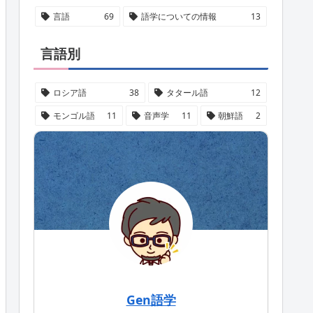
言語
69
語学についての情報
13
言語別
ロシア語
38
タタール語
12
モンゴル語
11
音声学
11
朝鮮語
2
Gen語学