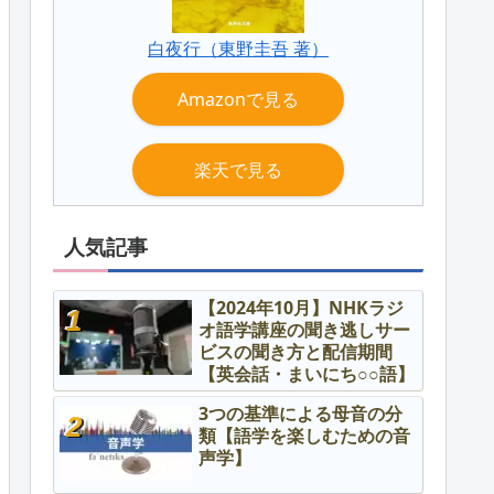
白夜行（東野圭吾 著）
Amazonで見る
楽天で見る
人気記事
【2024年10月】NHKラジ
オ語学講座の聞き逃しサー
ビスの聞き方と配信期間
【英会話・まいにち○○語】
3つの基準による母音の分
類【語学を楽しむための音
声学】