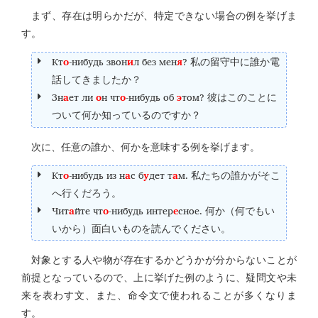
まず、存在は明らかだが、特定できない場合の例を挙げま
す。
Кт
о
-нибудь звон
и
л без мен
я
?
私の留守中に誰か電
話してきましたか？
Зн
а
ет ли
о
н чт
о
-нибудь об
э
том?
彼はこのことに
ついて何か知っているのですか？
次に、任意の誰か、何かを意味する例を挙げます。
Кт
о
-нибудь из н
а
с б
у
дет т
а
м.
私たちの誰かがそこ
へ行くだろう。
Чит
а
йте чт
о
-нибудь интер
е
сное.
何か（何でもい
いから）面白いものを読んでください。
対象とする人や物が存在するかどうかが分からないことが
前提となっているので、上に挙げた例のように、疑問文や未
来を表わす文、また、命令文で使われることが多くなりま
す。