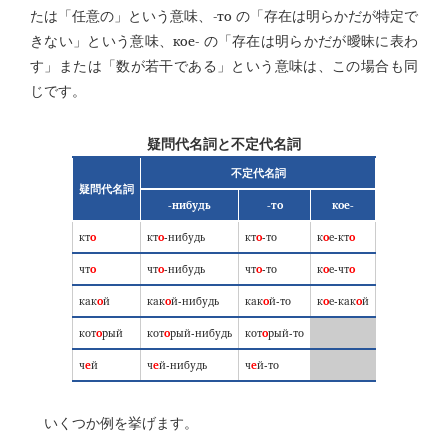
-то
たは「任意の」という意味、
の「存在は明らかだが特定で
кое-
きない」という意味、
の「存在は明らかだが曖昧に表わ
す」または「数が若干である」という意味は、この場合も同
じです。
疑問代名詞と不定代名詞
不定代名詞
疑問代名詞
-нибудь
-то
кое-
кт
о
кт
о
-нибудь
кт
о
-то
к
о
е-кт
о
чт
о
чт
о
-нибудь
чт
о
-то
к
о
е-чт
о
как
о
й
как
о
й-нибудь
как
о
й-то
к
о
е-как
о
й
кот
о
рый
кот
о
рый-нибудь
кот
о
рый-то
ч
е
й
ч
е
й-нибудь
ч
е
й-то
いくつか例を挙げます。