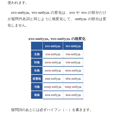
使われます。
кто-нибудь, что-нибудь
кто
что
の変化は、
や
の部分だけ
-нибудь
が疑問代名詞と同じように格変化して、
の部分は変
化しません。
кто-нибудь, что-нибудь
の格変化
кто-нибудь
что-нибудь
кт
о
-нибудь
чт
о
-нибудь
主格
ког
о
-нибудь
чт
о
-нибудь
対格
ког
о
-нибудь
чег
о
-нибудь
生格
к
о
м-нибудь
ч
ё
м-нибудь
前置格
ком
у
-нибудь
чем
у
-нибудь
与格
к
е
м-нибудь
ч
е
м-нибудь
造格
–
疑問詞のあとには必ずハイフン（
）を書きます。