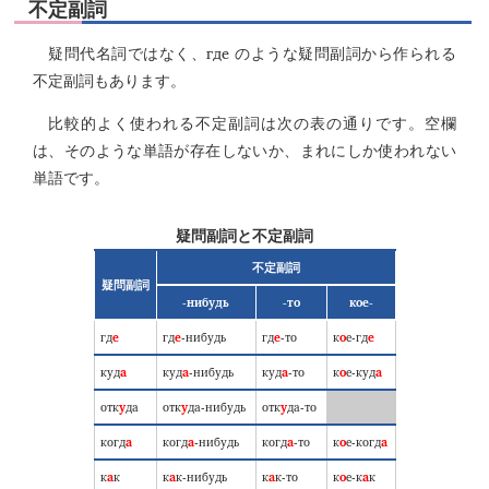
不定副詞
где
疑問代名詞ではなく、
のような疑問副詞から作られる
不定副詞もあります。
比較的よく使われる不定副詞は次の表の通りです。空欄
は、そのような単語が存在しないか、まれにしか使われない
単語です。
疑問副詞と不定副詞
不定副詞
疑問副詞
-нибудь
-то
кое-
гд
е
гд
е
-нибудь
гд
е
-то
к
о
е-гд
е
куд
а
куд
а
-нибудь
куд
а
-то
к
о
е-куд
а
отк
у
да
отк
у
да-нибудь
отк
у
да-то
когд
а
когд
а
-нибудь
когд
а
-то
к
о
е-когд
а
к
а
к
к
а
к-нибудь
к
а
к-то
к
о
е-к
а
к