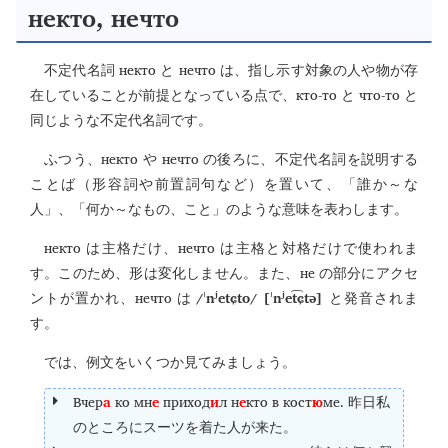
некто, нечто
некто
нечто
不定代名詞
と
は、指し示す対象の人や物が存
кто-то
что-то
在していることが前提となっている点で、
と
と
同じような不定代名詞です。
некто
нечто
ふつう、
や
の後ろに、不定代名詞を説明する
ことば（形容詞や前置詞句など）を置いて、「誰か～な
人」、「何か～なもの、こと」のような意味を表わします。
некто
нечто
は主格だけ、
は主格と対格だけで使われま
не
す。このため、形は変化しません。また、
の部分にアクセ
нечто
/ˈnʲetɕto/ [ˈnʲet͡ɕtə]
ントが置かれ、
は
と発音されま
す。
では、例文をいくつか見てみましょう。
Вчер
а
ко мн
е
приход
и
л н
е
кто в кост
ю
ме.
昨日私
のところにスーツを着た人が来た。