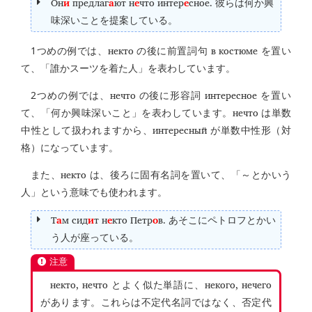
Он
и
предлаг
а
ют н
е
что интер
е
сное.
彼らは何か興
味深いことを提案している。
некто
в костюме
1つめの例では、
の後に前置詞句
を置い
て、「誰かスーツを着た人」を表わしています。
нечто
интересное
2つめの例では、
の後に形容詞
を置い
нечто
て、「何か興味深いこと」を表わしています。
は単数
интересный
中性として扱われますから、
が単数中性形（対
格）になっています。
некто
また、
は、後ろに固有名詞を置いて、「～とかいう
人」という意味でも使われます。
Т
а
м сид
и
т н
е
кто Петр
о
в.
あそこにペトロフとかい
う人が座っている。
注意
некто, нечто
некого, нечего
とよく似た単語に、
があります。これらは不定代名詞ではなく、否定代