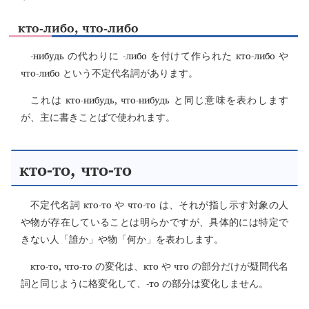
кто-либо, что-либо
-нибудь
-либо
кто-либо
の代わりに
を付けて作られた
や
что-либо
という不定代名詞があります。
кто-нибудь, что-нибудь
これは
と同じ意味を表わします
が、主に書きことばで使われます。
кто-то, что-то
кто-то
что-то
不定代名詞
や
は、それが指し示す対象の人
や物が存在していることは明らかですが、具体的には特定で
きない人「誰か」や物「何か」を表わします。
кто-то, что-то
кто
что
の変化は、
や
の部分だけが疑問代名
-то
詞と同じように格変化して、
の部分は変化しません。