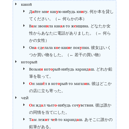
какой
Д
а
йте мн
е
как
у
ю-нибудь кн
и
гу.
何か本を貸し
てください。（← 何らかの本）
В
а
м звон
и
ла как
а
я-то ж
е
нщина.
どなたか女
性からあなたに電話がありました。（← 何ら
かの女性）
Он
а
сд
е
лала к
о
е-как
и
е пок
у
пки.
彼女はいく
つか買い物をした。（← 若干の買い物）
который
Возьм
и
кот
о
рый-нибудь каранд
а
ш.
どれか鉛
筆を取って。
О
н заш
ё
л в кот
о
рый-то магаз
и
н.
彼はどこか
の店に立ち寄った。
чей
О
н жд
а
л чьег
о
-нибудь соч
у
вствия.
彼は誰か
の同情を当てにした。
Т
а
м леж
и
т ч
е
й-то каранд
а
ш.
あそこに誰かの
鉛筆がある。