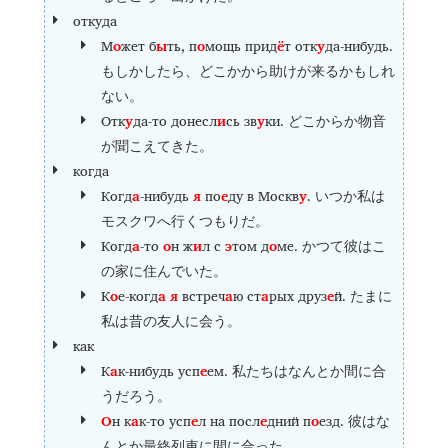
откуда
М
о
жет б
ы
ть, п
о
мощь прид
ё
т отк
у
да-нибудь.
もしかしたら、どこかから助けが来るかもしれ
ない。
Отк
у
да-то донесл
и
сь зв
у
ки.
どこからか物音
が聞こえてきた。
когда
Когд
а
-нибудь
я
по
е
ду в Москв
у
.
いつか私は
モスクワへ行くつもりだ。
Когд
а
-то
о
н ж
и
л с
э
том д
о
ме.
かつて彼はこ
の家に住んでいた。
К
о
е-когд
а
я
встреч
а
ю ст
а
рых друз
е
й.
たまに
私は昔の友人に会う。
как
К
а
к-нибудь усп
е
ем.
私たちはなんとか間に合
うだろう。
О
н к
а
к-то усп
е
л на посл
е
дний п
о
езд.
彼はな
んとか最終列車に間に合った。