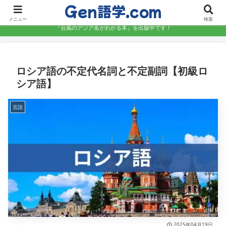
Gen語学.com
語学を楽しく、しっかりと学ぶ
メニュー
検索
『台風のアジア名がわかる本』を出版中です！
ロシア語の不定代名詞と不定副詞【初級ロ
シア語】
言語
2025年04月19日