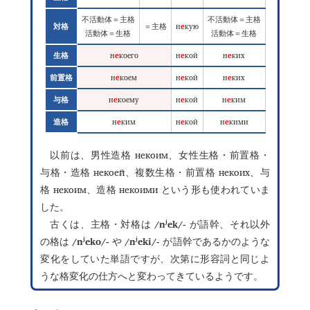
不活動体＝主格
不活動体＝主格
н
е
кую
対格
＝主格
活動体＝生格
活動体＝生格
н
е
коего
н
е
кой
н
е
ких
生格
н
е
коем
н
е
кой
н
е
ких
前置格
н
е
коему
н
е
кой
н
е
ким
与格
н
е
ким
н
е
кой
н
е
кими
造格
некоим
以前は、男性造格
、女性生格・前置格・
некоей
некоих
与格・造格
、複数生格・前置格
、与
некоим
некоими
格
、造格
という形も使われていま
した。
/nʲek/-
古くは、主格・対格は
が語幹、それ以外
/nʲeko/-
/nʲeki/-
の格は
や
が語幹であるかのような
変化をしていた単語ですが、次第に形容詞と同じよ
うな格変化の仕方へと変わってきているようです。