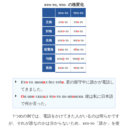
кто-то, что-
の格変化
кто-то
что-то
кт
о
-то
чт
о
-то
主格
ког
о
-то
чт
о
-то
対格
ког
о
-то
чег
о
-то
生格
к
о
м-то
ч
ё
м-то
前置格
ком
у
-то
чем
у
-то
与格
к
е
м-то
ч
е
м-то
造格
Кт
о
-то звон
и
л без теб
я
.
君の留守中に誰かが電話し
てきました。
О
н мн
е
сказ
а
л чт
о
-то по-яп
о
нски.
彼は私に日本語
で何か言った。
1つめの例では、電話をかけてきた人がいるのは明らかです
кто-то
が、それが誰なのかは分からないため、
「誰か」を使