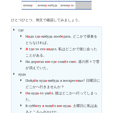
почем
у
почем
у
-нибудь
почем
у
-то
ひとつひとつ、例文で確認してみましょう。
где
Н
а
до гд
е
-нибудь пооб
е
дать.
どこかで昼食を
とらなければ。
Я
гд
е
-то ег
о
в
и
дел.
私はどこかで彼に会った
ことがある。
На дор
о
гах к
о
е-гд
е
сош
ё
л сн
е
г.
道の所々で雪
が消えていた。
куда
Пойд
ё
м куд
а
-нибудь в воскрес
е
нье?
日曜日に
どこかへ行きませんか？
О
н куд
а
-то уш
ё
л.
彼はどこかへ行ってしまっ
た。
В субб
о
ту
я
пош
ё
л к
о
е-куд
а
.
土曜日に私はあ
るところへ出かけた。