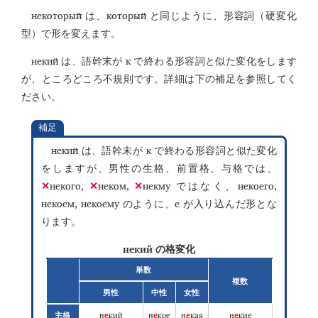
некоторый
который
は、
と同じように、形容詞（硬変化
型）で形を変えます。
некий
к
は、語幹末が
で終わる形容詞と似た変化をします
が、ところどころ不規則です。詳細は下の補足を参照してく
ださい。
補足
некий
к
は、語幹末が
で終わる形容詞と似た変化
をしますが、男性の生格、前置格、与格では、
некого,
неком,
некму
некоего,
✕
✕
✕
ではなく、
некоем, некоему
е
のように、
が入り込んだ形とな
ります。
некий
の格変化
単数
複数
男性
中性
女性
н
е
кий
н
е
кое
н
е
кая
н
е
кие
主格