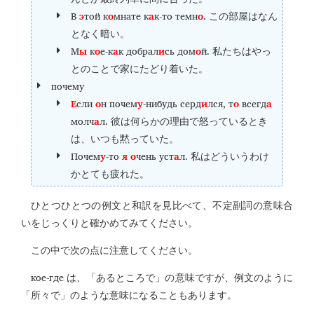
В
э
той к
о
мнате к
а
к-то темн
о
.
この部屋はなん
となく暗い。
М
ы
к
о
е-к
а
к добрал
и
сь дом
о
й.
私たちはやっ
とのことで家にたどり着いた。
почему
Е
сли
о
н почем
у
-нибудь серд
и
лся, т
о
всегд
а
молч
а
л.
彼は何らかの理由で怒っているとき
は、いつも黙っていた。
Почем
у
-то
я
о
чень уст
а
л.
私はどういうわけ
かとても疲れた。
ひとつひとつの例文と和訳を見比べて、不定副詞の意味合
いをじっくりと確かめてみてください。
この中で次の点に注意してください。
кое-где
は、「あるところで」の意味ですが、例文のように
「所々で」のような意味になることもあります。