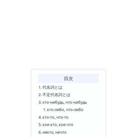
目次
代名詞とは
不定代名詞とは
кто-нибудь, что-нибудь
кто-либо, что-либо
кто-то, что-то
кое-кто, кое-что
некто, нечто