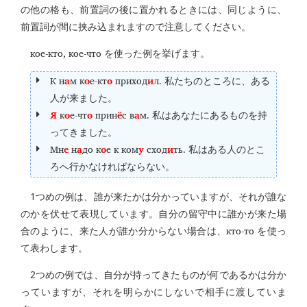
の他の格も、前置詞の後に置かれるときには、同じように、
前置詞が間に挟み込まれますので注意してください。
кое-кто, кое-что
を使った例を挙げます。
К н
а
м к
о
е-кт
о
приход
и
л.
私たちのところに、ある
人が来ました。
Я
к
о
е-чт
о
прин
ё
с в
а
м.
私はあなたにあるものを持
ってきました。
Мн
е
н
а
до к
о
е к ком
у
сход
и
ть.
私はある人のとこ
ろへ行かなければならない。
1つめの例は、誰が来たかは分かっていますが、それが誰な
のかを伏せて表現しています。自分の留守中に誰かが来た場
кто-то
合のように、来た人が誰か分からない場合は、
を使っ
て表わします。
2つめの例では、自分が持ってきたものが何であるかは分か
っていますが、それを明らかにしないで相手に渡していま