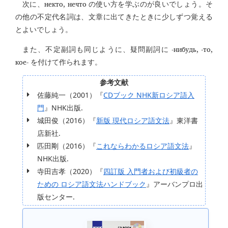
некто, нечто
次に、
の使い方を学ぶのが良いでしょう。そ
の他の不定代名詞は、文章に出てきたときに少しずつ覚える
とよいでしょう。
-нибудь, -то,
また、不定副詞も同じように、疑問副詞に
кое-
を付けて作られます。
参考文献
佐藤純一（2001）『
CDブック NHK新ロシア語入
門
』NHK出版.
城田俊（2016）『
新版 現代ロシア語文法
』東洋書
店新社.
匹田剛（2016）『
これならわかるロシア語文法
』
NHK出版.
寺田吉孝（2020）『
四訂版 入門者および初級者の
ための ロシア語文法ハンドブック
』アーバンプロ出
版センター.