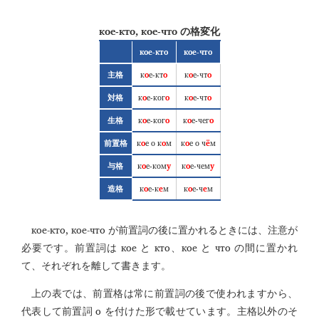
кое-кто, кое-что
の格変化
кое-кто
кое-что
к
о
е-кт
о
к
о
е-чт
о
主格
к
о
е-ког
о
к
о
е-чт
о
対格
к
о
е-ког
о
к
о
е-чег
о
生格
к
о
е о к
о
м
к
о
е о ч
ё
м
前置格
к
о
е-ком
у
к
о
е-чем
у
与格
к
о
е-к
е
м
к
о
е-ч
е
м
造格
кое-кто, кое-что
が前置詞の後に置かれるときには、注意が
кое
кто
кое
что
必要です。前置詞は
と
、
と
の間に置かれ
て、それぞれを離して書きます。
上の表では、前置格は常に前置詞の後で使われますから、
о
代表して前置詞
を付けた形で載せています。主格以外のそ