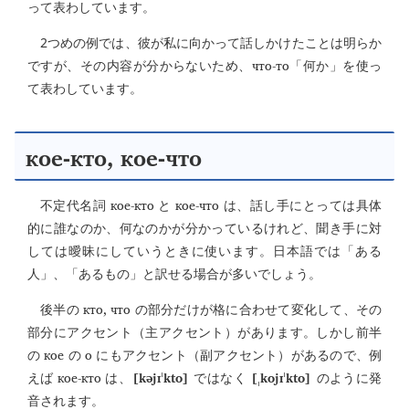
って表わしています。
2つめの例では、彼が私に向かって話しかけたことは明らか
что-то
ですが、その内容が分からないため、
「何か」を使っ
て表わしています。
кое-кто, кое-что
кое-кто
кое-что
不定代名詞
と
は、話し手にとっては具体
的に誰なのか、何なのかが分かっているけれど、聞き手に対
しては曖昧にしていうときに使います。日本語では「ある
人」、「あるもの」と訳せる場合が多いでしょう。
кто, что
後半の
の部分だけが格に合わせて変化して、その
部分にアクセント（主アクセント）があります。しかし前半
кое
о
の
の
にもアクセント（副アクセント）があるので、例
кое-кто
[kəjɪˈkto]
[ˌkojɪˈkto]
えば
は、
ではなく
のように発
音されます。