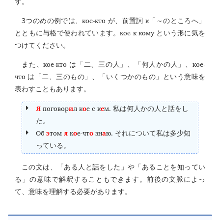
す。
кое-кто
к
3つのめの例では、
が、前置詞
「～のところへ」
кое к кому
とともに与格で使われています。
という形に気を
つけてください。
кое-кто
кое-
また、
は「二、三の人」、「何人かの人」、
что
は「二、三のもの」、「いくつかのもの」という意味を
表わすこともあります。
Я
поговор
и
л к
о
е с к
е
м.
私は何人かの人と話をし
た。
Об
э
том
я
к
о
е-чт
о
зн
а
ю.
それについて私は多少知
っている。
この文は、「ある人と話をした」や「あることを知ってい
る」の意味で解釈することもできます。前後の文脈によっ
て、意味を理解する必要があります。