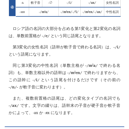
-ь
-∅
-/i/
-/ax/
軟子音
女性名詞
④
-мя
-/mʲa/
-/mʲen/-/ʲi/
-/mʲen/-/ax/
中性名詞
ロシア語の名詞の大部分を占める第1変化と第2変化の名詞
-/e/
は、単数前置格が
という同じ語尾となります。
-/i/
第3変化の女性名詞（語幹が軟子音で終わる名詞）は、
という語尾になります。
-/mʲa/
同じ第3変化の中性名詞（単数主格が
で終わる名
-/mʲen/
詞）も、単数主格以外の語幹は
で終わりますから、
-/i/
この語幹に
という語尾を付けるだけです（その前の
-/n/-
が軟子音に変わります）。
また、複数前置格の語尾は、どの変化タイプの名詞でも
-/ax/
です。文字の綴りは、語幹末の子音が硬子音か軟子音
-ах
-ях
かによって、
か
になります。