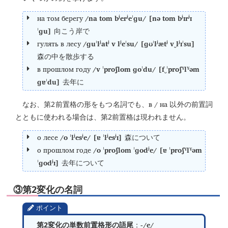
на том берегу
/na tom bʲerʲeˈɡu/ [nə tom bʲɪrʲɪ
ˈɡu]
向こう岸で
гулять в лесу
/ɡuˈlʲatʲ v lʲeˈsu/ [ɡʊˈlʲætʲ v‿lʲɪˈsu]
森の中を散歩する
в прошлом году
/v ˈproʃlom ɡoˈdu/ [f‿ˈproʃˠlˠəm
ɡɐˈdu]
去年に
в / на
なお、第2前置格の形をもつ名詞でも、
以外の前置詞
とともに使われる場合は、第2前置格は現われません。
о лесе
/o ˈlʲesʲe/ [ɐ ˈlʲesʲɪ]
森について
о прошлом годе
/o ˈproʃlom ˈɡodʲe/ [ɐ ˈproʃˠlˠəm
ˈɡodʲɪ]
去年について
③第2変化の名詞
ポイント
-/e/
第2変化の単数前置格形の語尾
：