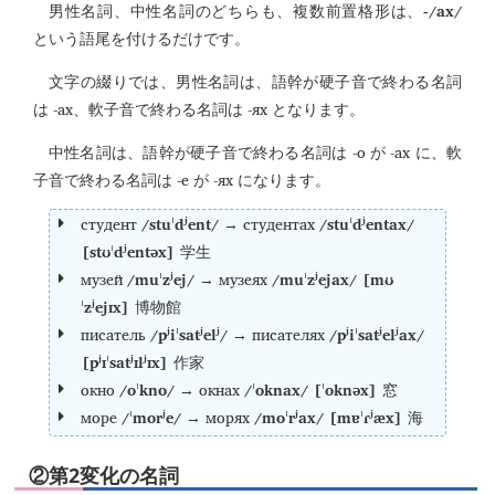
-/ax/
男性名詞、中性名詞のどちらも、複数前置格形は、
という語尾を付けるだけです。
文字の綴りでは、男性名詞は、語幹が硬子音で終わる名詞
-ах
-ях
は
、軟子音で終わる名詞は
となります。
-о
-ах
中性名詞は、語幹が硬子音で終わる名詞は
が
に、軟
-е
-ях
子音で終わる名詞は
が
になります。
студент
/stuˈdʲent/
студентах
/stuˈdʲentax/
→
[stʊˈdʲentəx]
学生
музей
/muˈzʲej/
музеях
/muˈzʲejax/ [mʊ
→
ˈzʲejɪx]
博物館
писатель
/pʲiˈsatʲelʲ/
писателях
/pʲiˈsatʲelʲax/
→
[pʲɪˈsatʲɪlʲɪx]
作家
окно
/oˈkno/
окнах
/ˈoknax/ [ˈoknəx]
→
窓
море
/ˈmorʲe/
морях
/moˈrʲax/ [mɐˈɾʲæx]
→
海
②第2変化の名詞