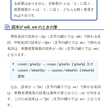
-е
る必要はありません。主格形の
は「エ」に近く、
-е
前置格形の
は「イ」に近く、どちらも軽く発音す
れば十分です。
語末が ий, ие のときの形
-/ij/
-ий
男性名詞で語末が
（文字の綴りでは
）で終わる名
-/ije/
-ие
詞、中性名詞で語末が
（文字の綴りでは
）で終わる
-/ii/
-ии
名詞は、単数前置格形の語末が
（文字の綴りでは
）
となります。
гений
/ˈɡʲenʲij/
гении
/ˈɡʲenʲii/ [ˈɡʲenʲɪɪ]
→
天才
здание
/ˈzdanʲije/
здании
/ˈzdanʲii/ [ˈzdanʲɪɪ]
→
建物
-/
ʲje/
-ье
なお、語末が
◌
（文字の綴りでは
）で終わる名詞
-/e/
は、単数前置格形の語尾は基本の形どおりに
が付きま
-/
ʲje/
-ье
す。このため語末は
◌
（文字の綴りでは
）となりま
す。