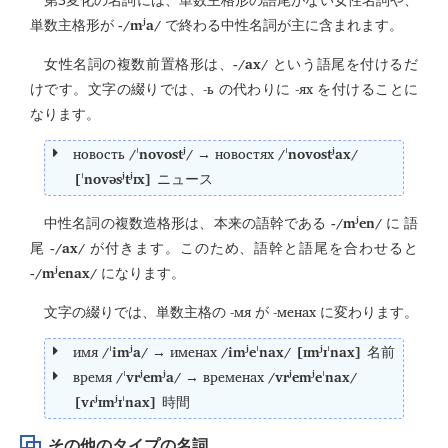
-/mʲa/
単数主格形が
で終わる中性名詞が主に含まれます。
-/ax/
女性名詞の複数前置格形は、
という語尾を付けるだ
-ь
-ях
けです。文字の綴りでは、
の代わりに
を付けることに
なります。
новость
/ˈnovostʲ/
новостях
/ˈnovostʲax/
→
[ˈnovəsʲtʲɪx]
ニュース
-/mʲen/
中性名詞の複数造格形は、本来の語幹である
に 語
-/ax/
尾
が付きます。このため、語幹と語尾を合わせると
-/mʲenax/
になります。
-мя
-менах
文字の綴りでは、単数主格の
が
に変わります。
имя
/ˈimʲa/
именах
/imʲeˈnax/ [ɪmʲɪˈnax]
→
名前
время
/ˈvrʲemʲa/
временах
/vrʲemʲeˈnax/
→
[vɾʲɪmʲɪˈnax]
時間
その他のタイプの名詞