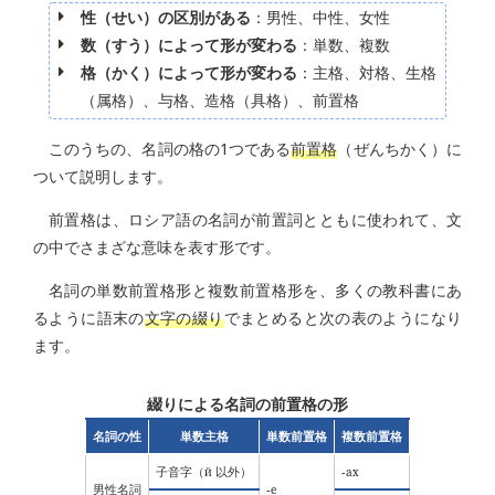
性（せい）の区別がある
：男性、中性、女性
数（すう）によって形が変わる
：単数、複数
格（かく）によって形が変わる
：主格、対格、生格
（属格）、与格、造格（具格）、前置格
このうちの、名詞の格の1つである
前置格
（ぜんちかく）に
ついて説明します。
前置格は、ロシア語の名詞が前置詞とともに使われて、文
の中でさまざな意味を表す形です。
名詞の単数前置格形と複数前置格形を、多くの教科書にあ
るように語末の
文字の綴り
でまとめると次の表のようになり
ます。
綴りによる名詞の前置格の形
名詞の性
単数主格
単数前置格
複数前置格
й
-ах
子音字（
以外）
-е
男性名詞