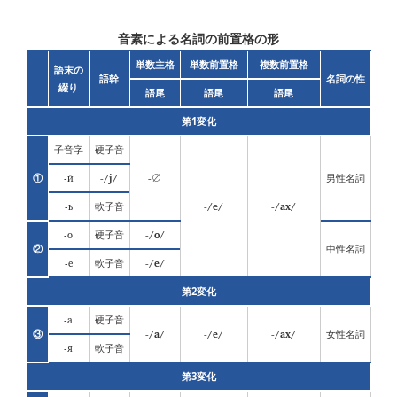
音素による名詞の前置格の形
単数主格
単数前置格
複数前置格
語末の
語幹
名詞の性
綴り
語尾
語尾
語尾
第1変化
子音字
硬子音
-й
-/j/
-∅
①
男性名詞
-ь
-/e/
-/ax/
軟子音
-о
-/o/
硬子音
②
中性名詞
-е
-/e/
軟子音
第2変化
-а
硬子音
-/a/
-/e/
-/ax/
③
女性名詞
-я
軟子音
第3変化