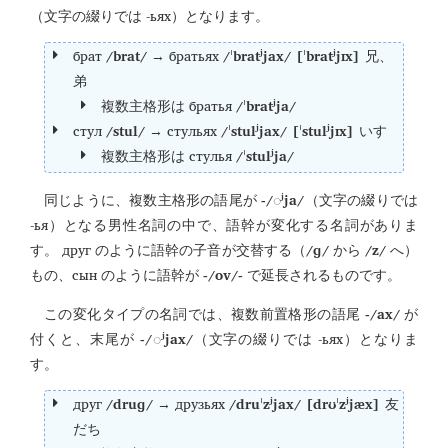
-ьях
（文字の綴りでは
）となります。
брат
/brat/
братьях
/ˈbratʲjax/ [ˈbratʲjɪx]
→
兄、
弟
братья
/ˈbratʲja/
複数主格形は
стул
/stul/
стульях
/ˈstulʲjax/ [ˈstulʲjɪx]
→
いす
стулья
/ˈstulʲja/
複数主格形は
-/
ʲja/
同じように、複数主格形の語尾が
◌
（文字の綴りでは
-ья
）となる男性名詞の中で、語幹が変化する名詞がありま
друг
/ɡ/
/z/
す。
のように語幹の子音が交替する（
から
へ）
сын
-/ov/-
もの、
のように語幹が
で延長されるものです。
-/ax/
この変化タイプの名詞では、複数前置格形の語尾
が
-/
ʲjax/
-ьях
付くと、末尾が
◌
（文字の綴りでは
）となりま
す。
друг
/druɡ/
друзьях
/druˈzʲjax/ [drʊˈzʲjæx]
→
友
だち