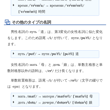
время
/ˈvrʲemʲa/
времени
/ˈvrʲemʲenʲi/
→
[ˈvɾʲemʲɪnʲɪ]
時間
その他のタイプの名詞
путь
男性名詞の
「道」は、第3変化の女性名詞に似た変化
-/i/
пути
/puˈtʲi/
をします。このため語尾
が付いて、
となり
ます。
путь
/ˈputʲ/
пути
/puˈtʲi/ [pʊˈtʲi]
→
道
мать
дочь
女性名詞の
「母」と
「娘」は、単数主格形と単
-/erʲ/
数対格形以外の語幹は、
だけ長くなります。
-/i/
-/erʲi/
単数前置格形は、語尾
が付いて
（文字の綴りで
-ери
は
）となります。
мать
/matʲ/
матери
/ˈmatʲerʲi/ [ˈmatʲɪɾʲɪ]
→
母
доть
/dotɕ/
дочери
/ˈdotɕerʲi/ [ˈdotɕɪɾʲɪ]
→
娘