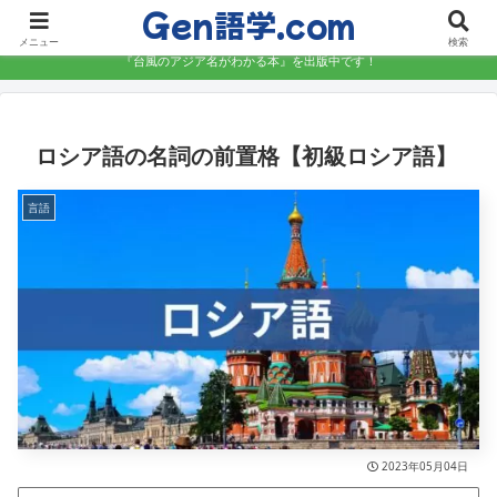
Gen語学.com
語学を楽しく、しっかりと学ぶ
メニュー
検索
『台風のアジア名がわかる本』を出版中です！
ロシア語の名詞の前置格【初級ロシア語】
言語
2023年05月04日