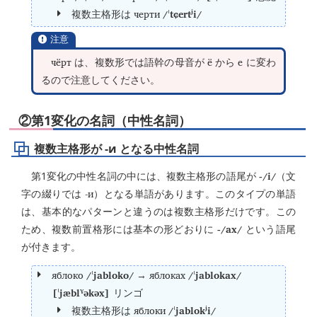
черти
/ˈtɕertʲi/
複数主格形は
注意
чёрт
ё
е
は、複数形では語幹の母音が
から
に変わ
るので注意してください。
②第1変化の名詞（中性名詞）
複数主格形が -и となる中性名詞
-/i/
第1変化の中性名詞の中には、複数主格形の語尾が
（文
-и
字の綴りでは
）となる単語があります。このタイプの単語
は、基本的なパターンと違うのは複数主格形だけです。この
-/ax/
ため、複数前置格形には基本の形どおりに
という語尾
が付きます。
яблоко
/ˈjabloko/
яблоках
/ˈjablokax/
→
[ˈjæblˠəkəx]
リンゴ
яблоки
/ˈjablokʲi/
複数主格形は