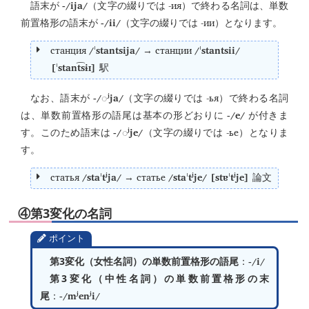
-/ija/
-ия
語末が
（文字の綴りでは
）で終わる名詞は、単数
-/ii/
-ии
前置格形の語末が
（文字の綴りでは
）となります。
станция
/ˈstantsija/
станции
/ˈstantsii/
→
[ˈstant͡sɨɪ]
駅
-/
ʲja/
-ья
なお、語末が
◌
（文字の綴りでは
）で終わる名詞
-/e/
は、単数前置格形の語尾は基本の形どおりに
が付きま
-/
ʲje/
-ье
す。このため語末は
◌
（文字の綴りでは
）となりま
す。
статья
/staˈtʲja/
статье
/staˈtʲje/ [stɐˈtʲje]
→
論文
④第3変化の名詞
ポイント
-/i/
第3変化（女性名詞）の単数前置格形の語尾
：
第3変化（中性名詞）の単数前置格形の末
-/mʲenʲi/
尾
：