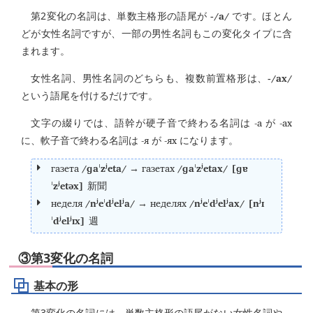
-/a/
第2変化の名詞は、単数主格形の語尾が
です。ほとん
どが女性名詞ですが、一部の男性名詞もこの変化タイプに含
まれます。
-/ax/
女性名詞、男性名詞のどちらも、複数前置格形は、
という語尾を付けるだけです。
-а
-ах
文字の綴りでは、語幹が硬子音で終わる名詞は
が
-я
-ях
に、軟子音で終わる名詞は
が
になります。
газета
/ɡaˈzʲeta/
газетах
/ɡaˈzʲetax/ [ɡɐ
→
ˈzʲetəx]
新聞
неделя
/nʲeˈdʲelʲa/
неделях
/nʲeˈdʲelʲax/ [nʲɪ
→
ˈdʲelʲɪx]
週
③第3変化の名詞
基本の形
第3変化の名詞には、単数主格形の語尾がない女性名詞や、