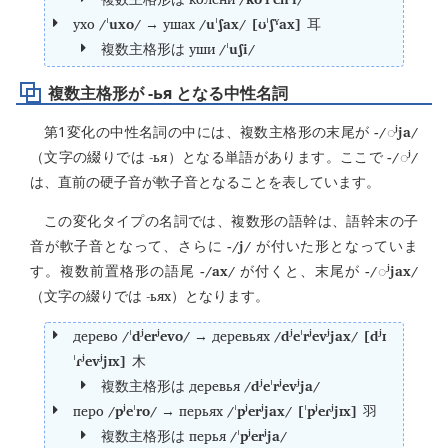
ухо
/ˈuxo/
ушах
/uˈʃax/ [ʊˈʃˠax]
→
耳
уши
/ˈuʃi/
複数主格形は
複数主格形が -ья となる中性名詞
-/
ʲja/
第1変化の中性名詞の中には、複数主格形の末尾が
◌
-ья
-/
ʲ/
（文字の綴りでは
）となる単語があります。ここで
◌
は、直前の硬子音が軟子音となることを表しています。
この変化タイプの名詞では、複数形の語幹は、語幹末の子
-/j/
音が軟子音となって、さらに
が付いた形となっていま
-/ax/
-/
ʲjax/
す。複数前置格形の語尾
が付くと、末尾が
◌
-ьях
（文字の綴りでは
）となります。
дерево
/ˈdʲerʲevo/
деревьях
/dʲeˈrʲevʲjax/ [dʲɪ
→
ˈɾʲevʲjɪx]
木
деревья
/dʲeˈrʲevʲja/
複数主格形は
перо
/pʲeˈro/
перьях
/ˈpʲerʲjax/ [ˈpʲeɾʲjɪx]
→
羽
перья
/ˈpʲerʲja/
複数主格形は