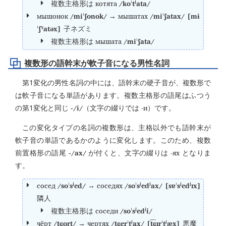
котята
/koˈtʲata/
複数主格形は
мышонок
/miˈʃonok/
мышатах
/miˈʃatax/ [mɨ
→
ˈʃˠatəx]
子ネズミ
мышата
/miˈʃata/
複数主格形は
複数形の語幹末が軟子音になる男性名詞
第1変化の男性名詞の中には、語幹末の硬子音が、複数形で
は軟子音になる単語があります。複数主格形の語尾はふつう
-/i/
-и
の第1変化と同じ
（文字の綴りでは
）です。
この変化タイプの名詞の複数形は、主格以外でも語幹末が
軟子音の単語であるかのように変化します。このため、複数
-/ax/
-ях
前置格形の語尾
が付くと、文字の綴りは
となりま
す。
сосед
/soˈsʲed/
соседях
/soˈsʲedʲax/ [sɐˈsʲedʲɪx]
→
隣人
соседи
/soˈsʲedʲi/
複数主格形は
чёрт
/tɕort/
чертях
/tɕerˈtʲax/ [t͡ɕɪrˈtʲæx]
→
悪魔