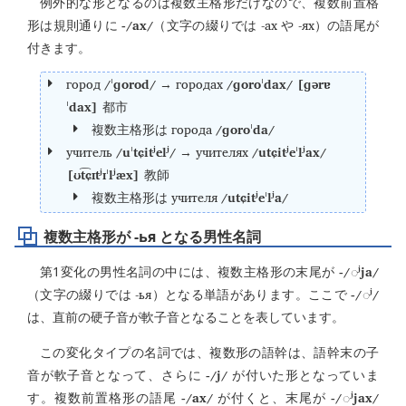
例外的な形となるのは複数主格形だけなので、複数前置格
-/ax/
-ах
-ях
形は規則通りに
（文字の綴りでは
や
）の語尾が
付きます。
город
/ˈɡorod/
городах
/ɡoroˈdax/ [ɡərɐ
→
ˈdax]
都市
города
/ɡoroˈda/
複数主格形は
учитель
/uˈtɕitʲelʲ/
учителях
/utɕitʲeˈlʲax/
→
[ʊt͡ɕɪtʲɪˈlʲæx]
教師
учителя
/utɕitʲeˈlʲa/
複数主格形は
複数主格形が -ья となる男性名詞
-/
ʲja/
第1変化の男性名詞の中には、複数主格形の末尾が
◌
-ья
-/
ʲ/
（文字の綴りでは
）となる単語があります。ここで
◌
は、直前の硬子音が軟子音となることを表しています。
この変化タイプの名詞では、複数形の語幹は、語幹末の子
-/j/
音が軟子音となって、さらに
が付いた形となっていま
-/ax/
-/
ʲjax/
す。複数前置格形の語尾
が付くと、末尾が
◌