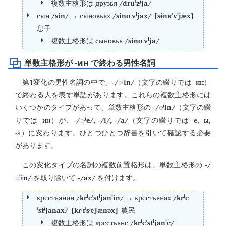
друзья
/druˈzʲja/
複数主格形は
сын
/sin/
сыновьях
/sinoˈvʲjax/ [sɨnɐˈvʲjæx]
→
息子
сыновья
/sinoˈvʲja/
複数主格形は
単数主格形が -ин で終わる男性名詞
-/
ʲin/
-ин
第1変化の男性名詞の中で、
◌
（文字の綴りでは
）
で終わる人を表す単語があります。これらの複数主格形には
-/
ʲin/
いくつかのタイプがあって、単数主格形の
◌
（文字の綴
-ин
-/
ʲe/, -/i/, -/a/
-е, -ы,
りでは
）が、
◌
（文字の綴りでは
-а
）に変わります。ひとつひとつ辞書を引いて確認する必要
があります。
-/
この変化タイプの名詞の複数前置格形は、単数主格形の
ʲin/
-/ax/
◌
を取り除いて
を付けます。
крестьянин
/krʲeˈstʲjanʲin/
крестьянах
/krʲe
→
ˈstʲjanax/ [kɾʲɪˈsʲtʲjænəx]
農民
крестьяне
/krʲeˈstʲjanʲe/
複数主格形は