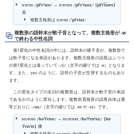
плечо
/plʲeˈtɕo/
плечах
/plʲeˈtɕax/ [plʲɪˈt͡ɕæx]
→
肩
плечи
/ˈplʲetɕi/
複数主格形は
複数形の語幹末が軟子音となって、複数主格形が -и
で終わる中性名詞
第1変化の中性名詞の中には、語幹末の硬子音が、複数形で
は軟子音になる単語があります。複数主格形の語尾はふつう
-/i/
-и
の第1変化とは違っていて
（文字の綴りでは
）となりま
ухо
す。また、
のように、語幹の子音が交替するものもあり
ます。
この変化タイプの名詞の複数形は、語幹末が軟子音の単語
であるかのように変化します。複数前置格形の語尾自体は通
-/ax/
-ях
-ах
常どおりに
（文字の綴りでは
や
）です。
колено
/koˈlʲeno/
коленях
/koˈlʲenʲax/ [kɐ
→
ˈlʲenʲɪx]
膝
колени
/koˈlʲenʲi/
複数主格形は