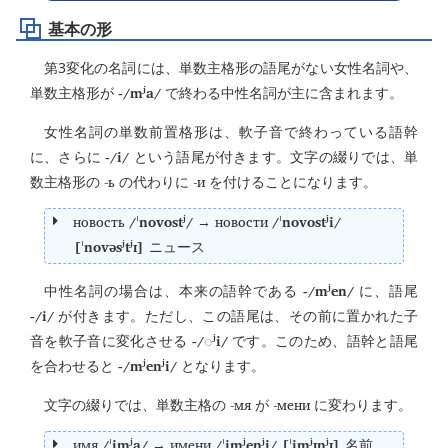
基本の形
第3変化の名詞には、単数主格形の語尾がない女性名詞や、
-/mʲa/
単数主格形が
で終わる中性名詞が主に含まれます。
女性名詞の単数前置格形は、軟子音で終わっている語幹
-/i/
に、さらに
という語尾が付きます。文字の綴りでは、単
-ь
-и
数主格形の
の代わりに
を付けることになります。
новость
/ˈnovostʲ/
новости
/ˈnovostʲi/
→
[ˈnovəsʲtʲɪ]
ニュース
-/mʲen/
中性名詞の場合は、本来の語幹である
に、語尾
-/i/
が付きます。ただし、この語尾は、その前に置かれた子
-/
ʲi/
音を軟子音に変化させる
◌
です。このため、語幹と語尾
-/mʲenʲi/
を合わせると
となります。
-мя
-мени
文字の綴りでは、単数主格の
が
に変わります。
имя
/ˈimʲa/
имени
/ˈimʲenʲi/ [ˈimʲɪnʲɪ]
→
名前