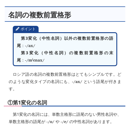
名詞の複数前置格形
ポイント
第3変化（中性名詞）以外の複数前置格形の語
-/ax/
尾
：
第3変化（中性名詞）の複数前置格形の末
-/mʲenax/
尾
：
ロシア語の名詞の複数前置格形はとてもシンプルです。ど
-/ax/
のような変化タイプの名詞にも、
という語尾が付きま
す。
①第1変化の名詞
第1変化の名詞には、単数主格形に語尾のない男性名詞や、
-/o/
-/e/
単数主格形の語尾が
や
の中性名詞があります。