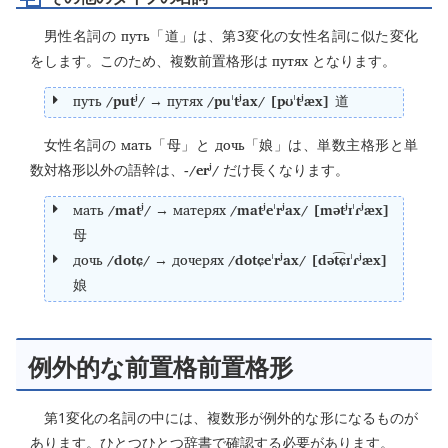
путь
男性名詞の
「道」は、第3変化の女性名詞に似た変化
путях
をします。このため、複数前置格形は
となります。
путь
/putʲ/
путях
/puˈtʲax/ [pʊˈtʲæx]
→
道
мать
дочь
女性名詞の
「母」と
「娘」は、単数主格形と単
-/erʲ/
数対格形以外の語幹は、
だけ長くなります。
мать
/matʲ/
матерях
/matʲeˈrʲax/ [mətʲɪˈɾʲæx]
→
母
дочь
/dotɕ/
дочерях
/dotɕeˈrʲax/ [dət͡ɕɪˈɾʲæx]
→
娘
例外的な前置格前置格形
第1変化の名詞の中には、複数形が例外的な形になるものが
あります。ひとつひとつ辞書で確認する必要があります。