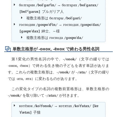
болгарин
/bolˈɡarʲin/
болгарах
/bolˈɡarax/
→
[bɐlˠˈɡarəx]
ブルガリア人
болгары
/bolˈɡari/
複数主格形は
господин
/ɡospoˈdʲin/
господах
/ɡospoˈdax/
→
[ɡəspɐˈdax]
紳士、～様
господа
/ɡospoˈda/
複数主格形は
単数主格形が -онок, -ёнок で終わる男性名詞
-/onok/
第1変化の男性名詞の中で、
（文字の綴りでは
-онок, -ёнок
）で終わる生き物の子どもを表す単語がありま
-/onok/
-/ata/
す。これらの複数主格形は、
が
（文字の綴り
-ата, -ята
では
）に変わるものがあります。
この変化タイプの名詞の複数前置格形は、単数主格形の
-/onok/
-/atax/
を取り除いて
が付きます。
котёнок
/koˈtʲonok/
котятах
/koˈtʲatax/ [kɐ
→
ˈtʲætəx]
子猫