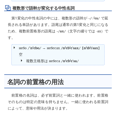
複数形で語幹が変化する中性名詞
-/
ʲes/
第1変化の中性名詞の中には、複数形の語幹が
◌
で延
長される単語があります。語尾は通常の第1変化と同じになる
-/ax/
-ах
ため、複数前置格形の語尾は
（文字の綴りでは
）で
す。
небо
/ˈnʲebo/
небесах
/nʲebʲeˈsax/ [nʲɪbʲɪˈsax]
→
空
небеса
/nʲebʲeˈsa/
複数主格形は
名詞の前置格の用法
前置格の名詞は、必ず前置詞と一緒に使われます。前置格
そのものは特定の意味を持ちません。一緒に使われる前置詞
によって、意味や用法が決まります。