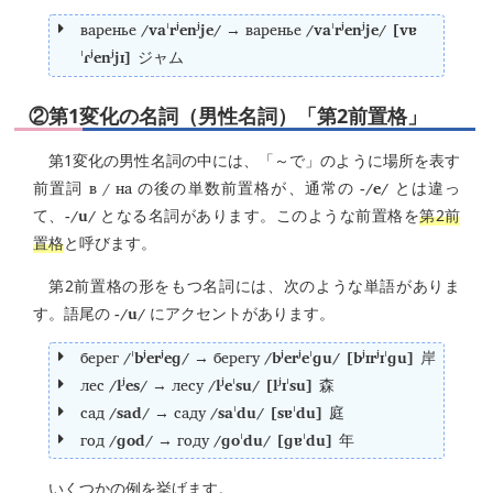
варенье
/vaˈrʲenʲje/
варенье
/vaˈrʲenʲje/ [vɐ
→
ˈɾʲenʲjɪ]
ジャム
②第1変化の名詞（男性名詞）「第2前置格」
第1変化の男性名詞の中には、「～で」のように場所を表す
в / на
-/e/
前置詞
の後の単数前置格が、通常の
とは違っ
-/u/
て、
となる名詞があります。このような前置格を
第2前
置格
と呼びます。
第2前置格の形をもつ名詞には、次のような単語がありま
-/u/
す。語尾の
にアクセントがあります。
берег
/ˈbʲerʲeɡ/
берегу
/bʲerʲeˈɡu/ [bʲɪrʲɪˈɡu]
→
岸
лес
/lʲes/
лесу
/lʲeˈsu/ [lʲɪˈsu]
→
森
сад
/sad/
саду
/saˈdu/ [sɐˈdu]
→
庭
год
/ɡod/
году
/ɡoˈdu/ [ɡɐˈdu]
→
年
いくつかの例を挙げます。