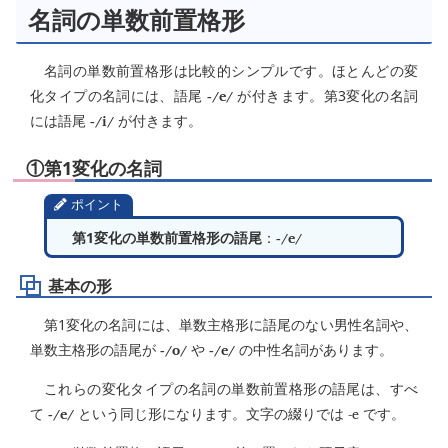
名詞の単数前置格形
名詞の単数前置格形は比較的シンプルです。ほとんどの変
-/e/
化タイプの名詞には、語尾
が付きます。第3変化の名詞
-/i/
には語尾
が付きます。
①第1変化の名詞
ポイント
-/e/
第1変化の単数前置格形の語尾
：
基本の形
第1変化の名詞には、単数主格形に語尾のない男性名詞や、
-/o/
-/e/
単数主格形の語尾が
や
の中性名詞があります。
これらの変化タイプの名詞の単数前置格形の語尾は、すべ
-/e/
-е
て
という同じ形になります。文字の綴りでは
です。