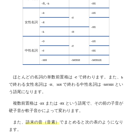
-й, -ь
-ях
-а
-ах
-е
-я
女性名詞
-ях
-ь
-и
-о
-ах
-е
-е
-ях
中性名詞
-мя
-мени
-менах
-е
ь
ほとんどの名詞の単数前置格は
で終わります。また、
-и
мя
-мени
で終わる女性名詞は
、
で終わる中性名詞は
とい
う語尾になります。
-ах
-ях
複数前置格は
または
という語尾で、その前の子音が
硬子音か軟子音かによって変わります。
また、
語末の音（音素）
でまとめると次の表のようになり
ます。