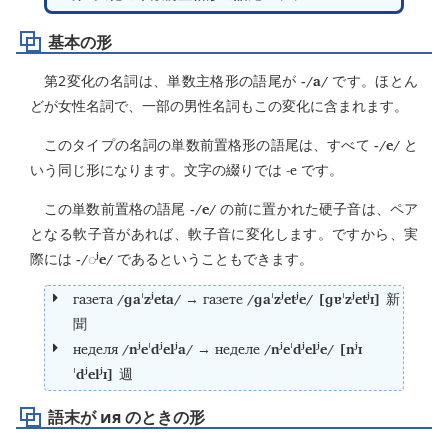
基本の形
-/a/
第2変化の名詞は、単数主格形の語尾が
です。ほとん
どが女性名詞で、一部の男性名詞もこの変化に含まれます。
-/e/
このタイプの名詞の単数前置格形の語尾は、すべて
と
-е
いう同じ形になります。文字の綴りでは
です。
-/e/
この単数前置格の語尾
の前に置かれた硬子音は、ペア
となる軟子音があれば、軟子音に変化します。ですから、実
-/
ʲe/
際には
◌
であるということもできます。
газета
/ɡaˈzʲeta/
газете
/ɡaˈzʲetʲe/ [ɡɐˈzʲetʲɪ]
→
新
聞
неделя
/nʲeˈdʲelʲa/
неделе
/nʲeˈdʲelʲe/ [nʲɪ
→
ˈdʲelʲɪ]
週
語末が ия のときの形