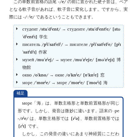
-/e/
この単数前置格の語尾
の前に置かれた硬子音は、ペア
となる軟子音があれば、軟子音に変化します。ですから、実
-/
ʲe/
際には
◌
であるということもできます。
студент
/stuˈdʲent/
студенте
/stuˈdʲentʲe/ [stʊ
→
ˈdʲentʲɪ]
学生
писатель
/pʲiˈsatʲelʲ/
писателе
/pʲiˈsatʲelʲe/ [pʲɪ
→
ˈsatʲɪlʲɪ]
作家
музей
/muˈzʲej/
музее
/muˈzʲeje/ [mʊˈzʲejɪ]
→
博
物館
окно
/oˈkno/
окне
/oˈknʲe/ [ɐˈknʲe]
→
窓
море
/ˈmorʲe/
море
/ˈmorʲe/ [ˈmoɾʲɪ]
→
海
補足
море
「海」は、単数主格形と単数前置格形が同じ
-ре
形です。しかし、発音は微妙に違います。語末の
-/rʲe/
[ɾʲə]
は、単数主格形では
、単数前置格形では
[ɾʲɪ]
です。
しかし、この発音の違いにあまり神経質にこだわ