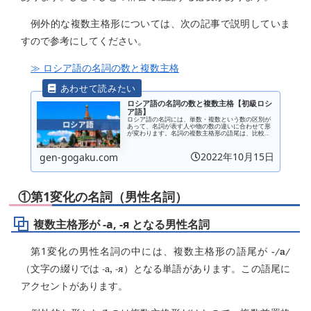
例外的な複数主格形については、次の記事で説明していま
すので参考にしてください。
≫ ロシア語の名詞の数と複数主格
ロシア語の名詞の数と複数主格【初級ロシ
ア語】
ロシア語の名詞には、単数・複数という数の区別が
あって、名詞が表す人や物の数の違いに合わせて形
が変わります。名詞の複数主格形の語尾は、比較的
単純ですが、例外的な語尾を持つ単語も多くありま
す。また、いつも複数形で使う単語や単数形で使う
単語もあり...
2022年10月15日
gen-gogaku.com
①第1変化の名詞（男性名詞）
複数主格形が -а, -я となる男性名詞
-/a/
第1変化の男性名詞の中には、複数主格形の語尾が
-а, -я
（文字の綴りでは
）となる単語があります。この語尾に
アクセントがあります。