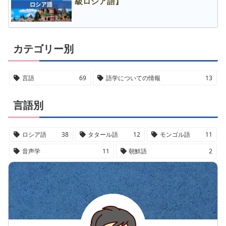
級ロシア語】
カテゴリー別
言語
69
語学についての情報
13
言語別
ロシア語
38
タタール語
12
モンゴル語
11
音声学
11
朝鮮語
2