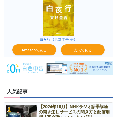
白夜行（東野圭吾 著）
Amazonで見る
楽天で見る
人気記事
【2024年10月】NHKラジオ語学講座
の聞き逃しサービスの聞き方と配信期
間【英会話・まいにち○○語】