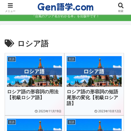
Gen語学.com
語学を楽しく、しっかりと学ぶ
メニュー
検索
『台風のアジア名がわかる本』を出版中です！
ロシア語
言語
言語
ロシア語の形容詞の用法
ロシア語の形容詞の短語
【初級ロシア語】
尾形の変化【初級ロシア
語】
2023年11月19日
2023年10月12日
言語
言語